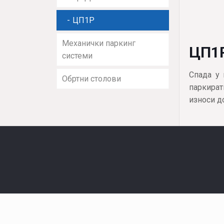
ЦП1Р
Механички паркинг
ЦП1
системи
Спада у 
Обртни столови
паркират
износи до