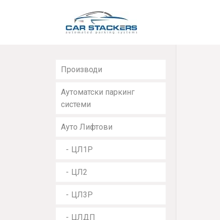
Производи
Аутоматски паркинг
системи
Ауто Лифтови
ЦЛ1Р
ЦЛ2
ЦЛ3Р
ЦЛДП