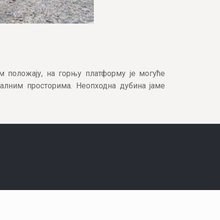
м положају, на горњу платформу је могуће
јалним просторима. Неопходна дубина јаме