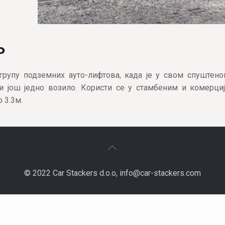
Р
групу подземних ауто-лифтова, када је у свом спуштено
и још једно возило. Користи се у стамбеним и комерци
 3.3м.
© 2022 Car Stackers d.o.o, info@car-stackers.com